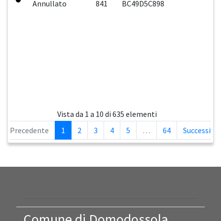
Annullato
841
BC49D5C898
Vista da 1 a 10 di 635 elementi
Precedente
1
2
3
4
5
…
64
Successivo
Comune di Domodossola