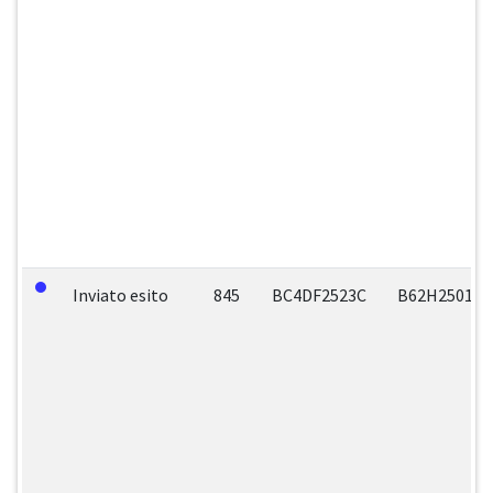
Inviato esito
845
BC4DF2523C
B62H250140