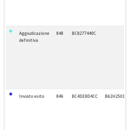
Aggiudicazione
848
BC8277440C
definitiva
Inviato esito
846
BC4DE8D4CC
B62H250140