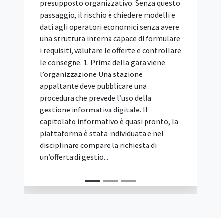
partecipazione alle procedure di gara per
l'affidamento di appalti pubblici. Lo ha
ribadito il TAR Puglia, Bari, Sez. I, con la
sentenza 3 agosto 2026, n. 954,
richiamando un orientamento
consolidato dell'allora Autorità di
Vigilanza sui Contratti Pubblici e della
giurisprudenza amministrativa.
L'abilitazione va infatti dimostrata in
fase esecutiva, mentre ai fini
dell'ammissione in gara è sufficiente il
possesso della qualificazione SOA nella
categoria pertinente. Il caso: mancanza
dell'abilitazione D.M. 37/2008 e ricorso
dell'impresa concorrente Una società
concorrente ha impugnato
l'aggiudicazione di una procedura di gara,
sostenendo che l'impresa risultata
aggiudicataria avrebbe dovuto essere