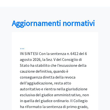
Aggiornamenti normativi
Bando tipo ANAC 2/2026 SIA:
requisiti, BIM e verifiche del
RUP nelle gare di
ingegneria...
IN SINTESI Il Bando tipo ANAC n. 2/2026 è
lo schema di disciplinare per
l'affidamento, con procedura aperta e
offerta economicamente più
vantaggiosa, dei servizi di architettura e
ingegneria (SIA) di importo pari o
superiore alle soglie europee. È stato