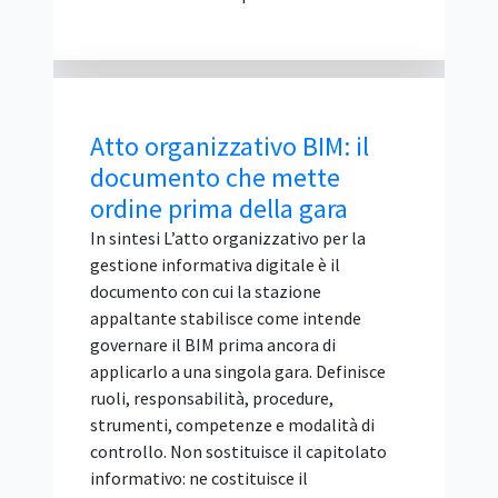
giovani. Cos'è IGF Italia e chi lo organizza
IGF Italia è la declinazione nazionale
dell'Internet Governance Forum delle
Nazioni Unite, la piattaforma globale di
confronto multistakeholder sulle
politiche di I...
Abilitazione D.M. 37/2008
non è requisito di
partecipazione alla gara
IN SINTESI L'abilitazione tecnico-
professionale prevista dal D.M. n. 37/2008
(già disciplinata dalla legge n. 46/1990)
non costituisce un requisito di