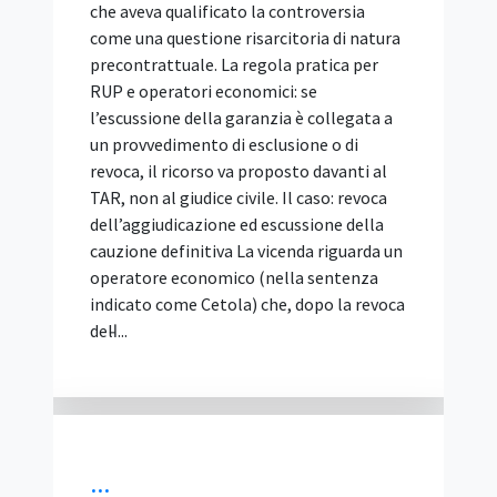
approvato con delibera n. 153 del 15
aprile 2026, pubblicato in Gazzetta
Ufficiale (Serie Generale n. 111 del 15
maggio 2026) ed è vincolante per le
stazioni appaltanti dal 30 maggio 2026.
La Relazione illustrativa che lo
accompagna spiega le scelte
dell'Autorità, richiama le prime pronunce
e approfondisce i temi segnalati dagli
operatori: requisiti di partecipazione,
servizi di punta, gestione informativa
digitale (BIM), subappalto e avvalimento.
Bando tipo vincolante: cosa dispone l'art.
103 e a cosa serve la Relazione illustrativa
Il Bando tipo n. 2/2026 non è un modello
facoltativo. Ai sensi dell'articolo 103 del
d.lgs. 31 mar...