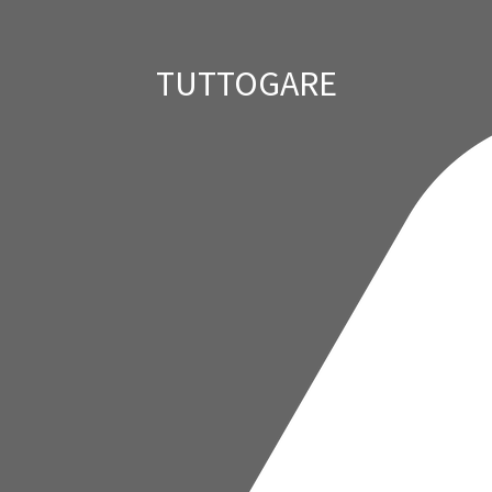
HELP DESK
assistenza@tuttogare.it - (+39) 02 400 31 280
Attivo dal Lunedì al Venerdì non festivi dalle 09:00
alle 18:00
TUTTOGARE