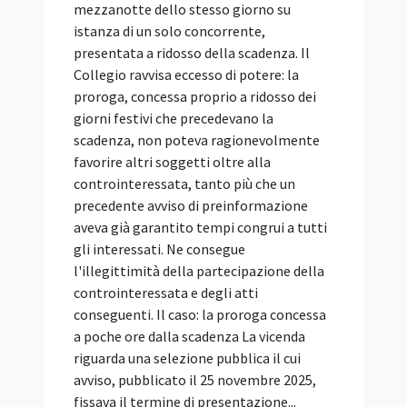
definito
IN SINTESI Il Comitato IGF Italia,
costituito presso il Dipartimento per la
trasformazione digitale, ha reso noto il
programma di IGF Italia 2026, in
calendario a Napoli il 29 e 30 ottobre
2026. Il programma comprende 19
sessioni, definite dopo una consultazione
pubblica che ha raccolto oltre 300
contributi da istituzioni, PA, università,
imprese, comunità tecnica e società
civile. Gli incontri saranno dedicati a otto
aree tematiche: intelligenza artificiale,
cybersicurezza e fiducia digitale,
sovranità digitale, competenze digitali e
inclusione, informazione e
disinformazione, cooperazione digitale e
governance multistakeholder,
sostenibilità digitale e partecipazione dei