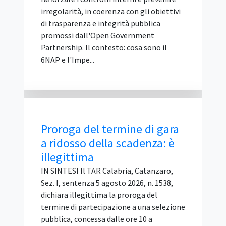
stazione appaltante lo avesse ritenuto
inderogabile. Per il Tar questa è un'offerta
condizionata e alternativa, vietata
perché attribuisce al concorrente un
ventaglio di opzioni precluso agli altri
partecipanti. Il ricorso contro
l'esclusione è stato respinto. Il caso
deciso dal Tar Lazio La vicenda riguarda
una gara d'appalto per la fornitura di
ecostazioni (contenitori per la raccolta
rifiuti), ...
IGF Italia 2026: il
programma delle sessioni è