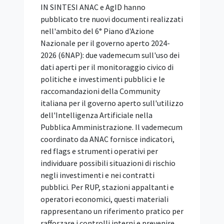
Unicità dell’Offerta: le
Offerte Alternative Sono
Vietate
IN SINTESI Il Tar Lazio, Roma, Sez. II bis,
con la sentenza 4 agosto 2026, n. 14084,
ribadisce che il principio di unicità
dell'offerta vieta a ogni concorrente di
presentare più di una proposta in gara. La
regola serve a garantire la comparazione
tra i partecipanti in condizioni di parità.
Nel caso deciso, un'impresa aveva offerto
un prodotto diverso da quello richiesto
nelle specifiche tecniche, dichiarandosi
però disponibile a fornire il materiale
originariamente indicato qualora la